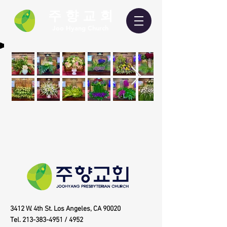
주 향 교 회
​Joo Hyang Church
3412 W. 4th St. Los Angeles, CA 90020
Tel.
213-383-4951
/ 4952